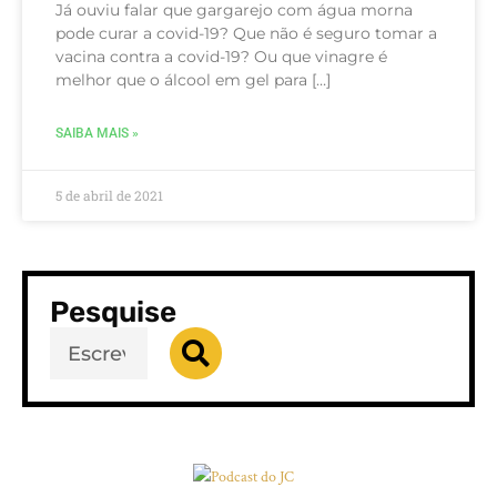
Já ouviu falar que gargarejo com água morna
pode curar a covid-19? Que não é seguro tomar a
vacina contra a covid-19? Ou que vinagre é
melhor que o álcool em gel para […]
SAIBA MAIS »
5 de abril de 2021
Pesquise