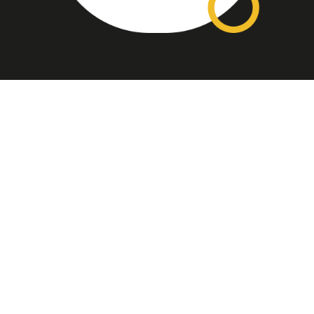
Assinatura
Disponível nas versões: impresso
mensal, on-line, áudio (Podcast) e
vídeo (YouTube).
ASSINE
Nossas Redes