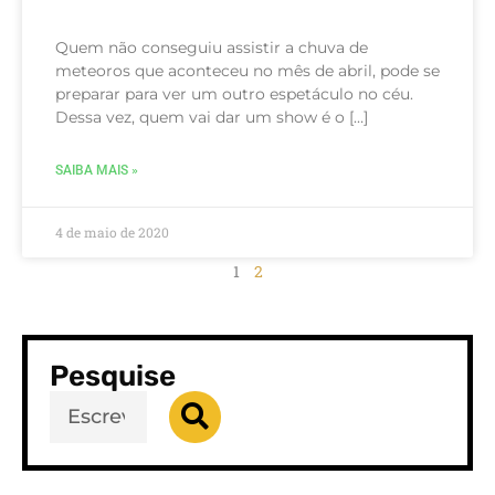
Quem não conseguiu assistir a chuva de
meteoros que aconteceu no mês de abril, pode se
preparar para ver um outro espetáculo no céu.
Dessa vez, quem vai dar um show é o […]
SAIBA MAIS »
4 de maio de 2020
1
2
Pesquise