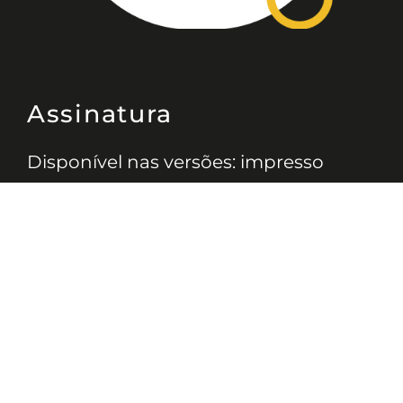
Assinatura
Disponível nas versões: impresso
mensal, on-line, áudio (Podcast) e
vídeo (YouTube).
ASSINE
Nossas Redes