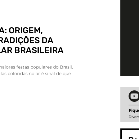
A: ORIGEM,
TRADIÇÕES DA
AR BRASILEIRA
aiores festas populares do Brasil.
as coloridas no ar é sinal de que