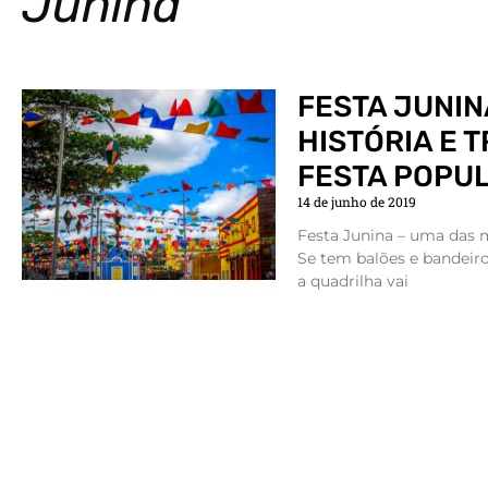
Junina
FESTA JUNIN
HISTÓRIA E 
FESTA POPUL
14 de junho de 2019
Festa Junina – uma das m
Se tem balões e bandeirol
a quadrilha vai