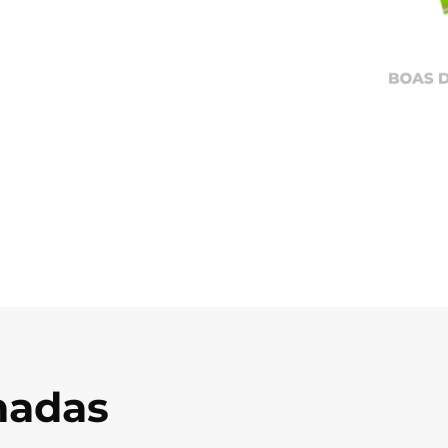
onadas