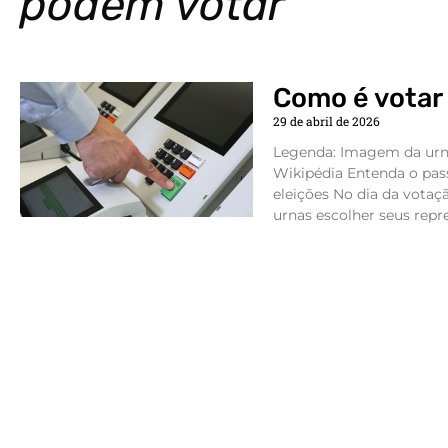
podem votar
Como é votar 
29 de abril de 2026
Legenda: Imagem da urna
Wikipédia Entenda o pass
eleições No dia da votaç
urnas escolher seus repre