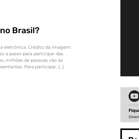
no Brasil?
 eletrônica. Crédito da imagem:
o a passo para participar das
ão, milhões de pessoas vão às
sentantes. Para participar, […]