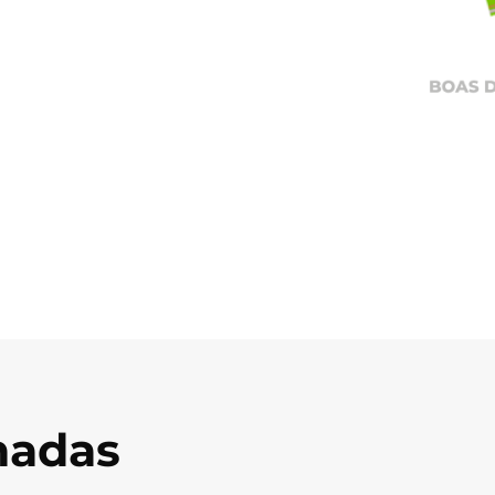
onadas