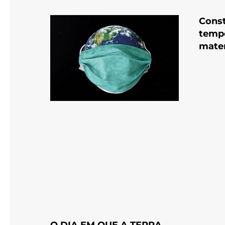
Const
tempo
mate
O DIA EM QUE A TERRA