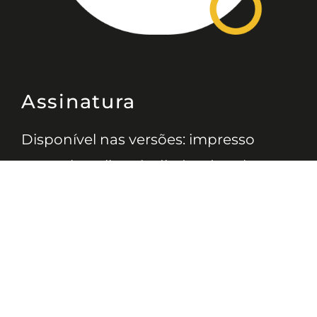
Assinatura
Disponível nas versões: impresso
mensal, on-line, áudio (Podcast) e
vídeo (YouTube).
ASSINE
Nossas Redes