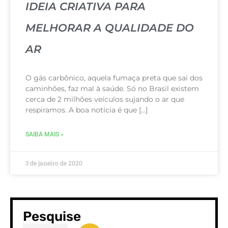
IDEIA CRIATIVA PARA
MELHORAR A QUALIDADE DO
AR
O gás carbônico, aquela fumaça preta que sai dos
caminhões, faz mal à saúde. Só no Brasil existem
cerca de 2 milhões veículos sujando o ar que
respiramos. A boa notícia é que […]
SAIBA MAIS »
3 de janeiro de 2020
Pesquise