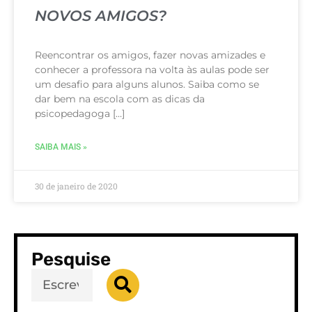
NOVOS AMIGOS?
Reencontrar os amigos, fazer novas amizades e
conhecer a professora na volta às aulas pode ser
um desafio para alguns alunos. Saiba como se
dar bem na escola com as dicas da
psicopedagoga […]
SAIBA MAIS »
30 de janeiro de 2020
Pesquise