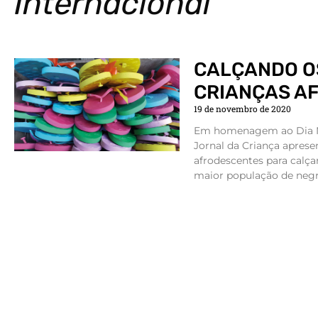
Internacional
CALÇANDO O
CRIANÇAS A
19 de novembro de 2020
Em homenagem ao Dia Na
Jornal da Criança apresen
afrodescentes para calçar
maior população de negro