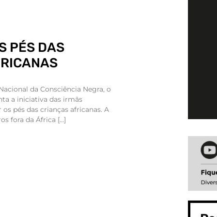
S PÉS DAS
FRICANAS
cional da Consciência Negra, o
ta a iniciativa das irmãs
 os pés das crianças africanas. A
s fora da África […]