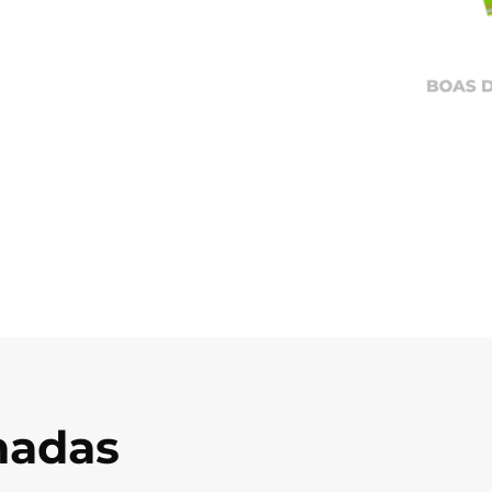
onadas