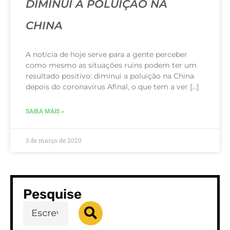
DIMINUI A POLUIÇÃO NA
CHINA
A notícia de hoje serve para a gente perceber
como mesmo as situações ruins podem ter um
resultado positivo: diminui a poluição na China
depois do coronavírus Afinal, o que tem a ver […]
SAIBA MAIS »
3 de março de 2020
Pesquise