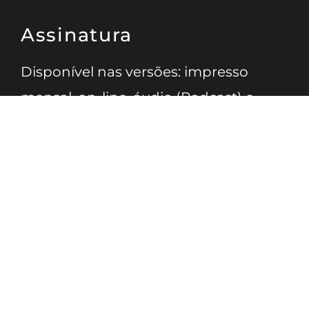
Assinatura
Disponível nas versões: impresso
mensal, on-line, áudio (Podcast) e
vídeo (YouTube).
ASSINE
Nossas Redes
Telefone