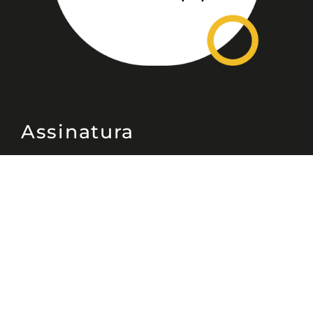
Assinatura
Disponível nas versões: impresso
mensal, on-line, áudio (Podcast) e
vídeo (YouTube).
ASSINE