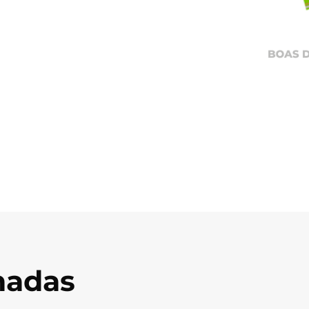
onadas