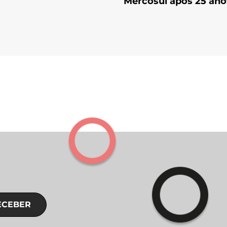
Mercosul após 25 ano
ECEBER