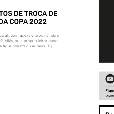
TOS DE TROCA DE
DA COPA 2022
ce alguém que já entrou na febre
. Aliás, ou o próprio leitor pode
figurinha nº1 ou as raras. É […]