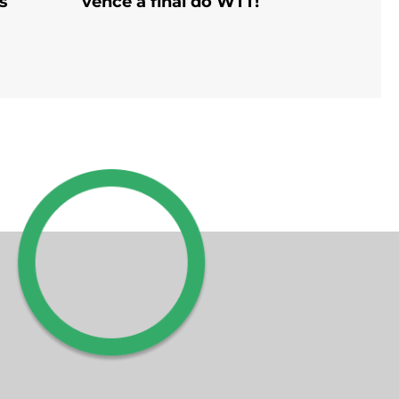
s
vence a final do WTT!