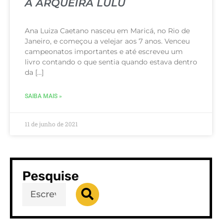
A ARQUEIRA LULU
Ana Luiza Caetano nasceu em Maricá, no Rio de
Janeiro, e começou a velejar aos 7 anos. Venceu
campeonatos importantes e até escreveu um
livro contando o que sentia quando estava dentro
da […]
SAIBA MAIS »
11 de junho de 2021
Pesquise