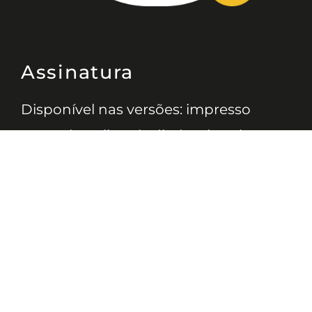
Assinatura
Disponível nas versões: impresso
mensal, on-line, áudio (Podcast) e
vídeo (YouTube).
ASSINE
Nossas Redes
Telefone