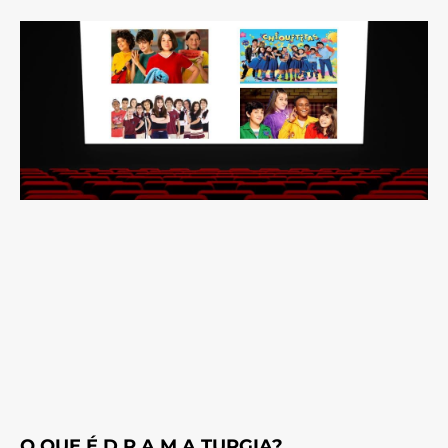
O QUE É D R A M A TURGIA?