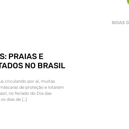
: PRAIAS E
TADOS NO BRASIL
 circulando por aí, muitas
máscaras de proteção e lotaram
asil, no feriado do Dia das
s dias de […]