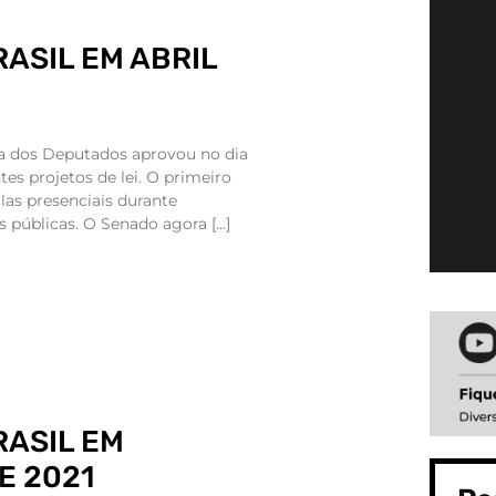
RASIL EM ABRIL
a dos Deputados aprovou no dia
tes projetos de lei. O primeiro
las presenciais durante
 públicas. O Senado agora […]
RASIL EM
E 2021