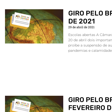
GIRO PELO B
DE 2021
29 de abril de 2021
Escolas abertas A Câmar
20 de abril dois importan
proíbe a suspensão de au
pandemias e calamidades
GIRO PELO B
FEVEREIRO D