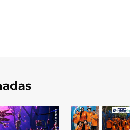
onadas