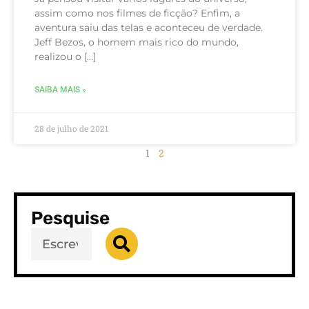
assim como nos filmes de ficção? Enfim, a
aventura saiu das telas e aconteceu de verdade.
Jeff Bezos, o homem mais rico do mundo,
realizou o […]
SAIBA MAIS »
28 de julho de 2021
1
2
Pesquise