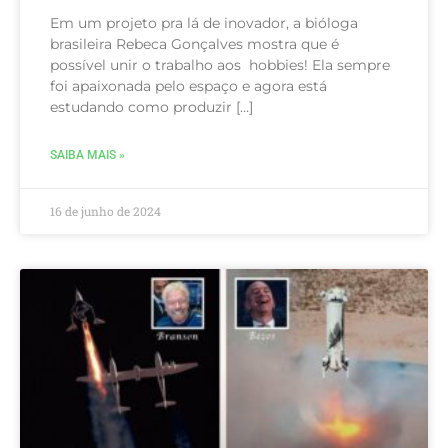
Em um projeto pra lá de inovador, a bióloga
brasileira Rebeca Gonçalves mostra que é
possível unir o trabalho aos hobbies! Ela sempre
foi apaixonada pelo espaço e agora está
estudando como produzir […]
SAIBA MAIS »
16 de junho de 2024