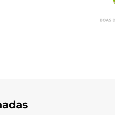
onadas