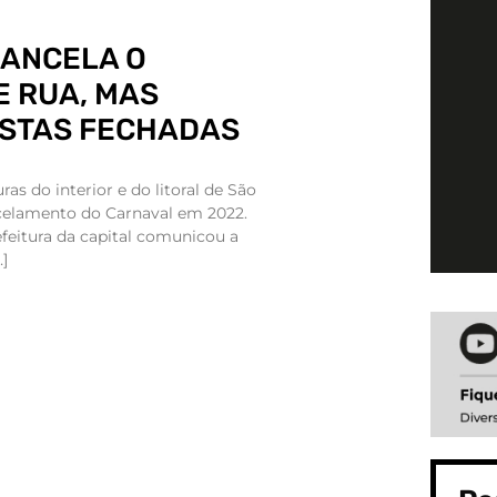
CANCELA O
 RUA, MAS
ESTAS FECHADAS
ras do interior e do litoral de São
celamento do Carnaval em 2022.
feitura da capital comunicou a
]