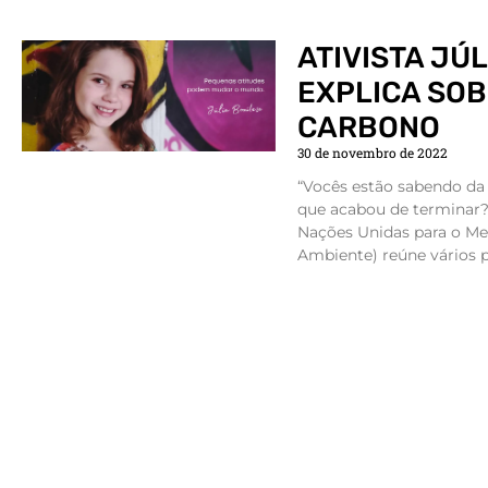
ATIVISTA JÚ
EXPLICA SOB
CARBONO
30 de novembro de 2022
“Vocês estão sabendo da 
que acabou de terminar?
Nações Unidas para o M
Ambiente) reúne vários p