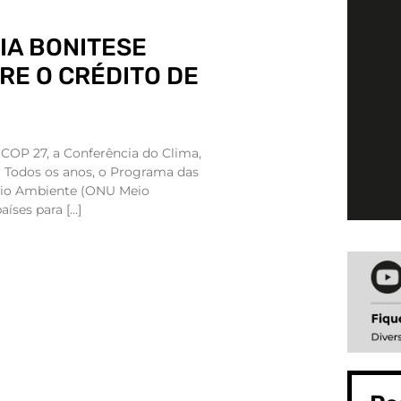
LIA BONITESE
RE O CRÉDITO DE
COP 27, a Conferência do Clima,
 Todos os anos, o Programa das
eio Ambiente (ONU Meio
aíses para […]