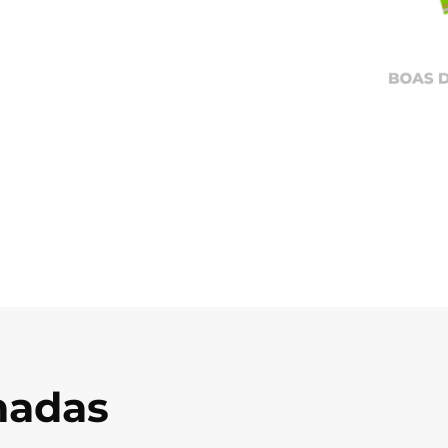
onadas