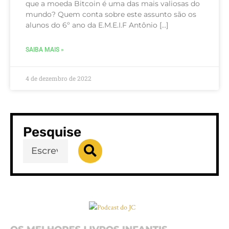
que a moeda Bitcoin é uma das mais valiosas do
mundo? Quem conta sobre este assunto são os
alunos do 6º ano da E.M.E.I.F Antônio […]
SAIBA MAIS »
4 de dezembro de 2022
Pesquise