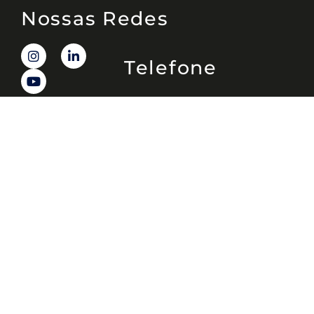
Nossas Redes
Telefone
(11) 4081-3114
Endereço
Alameda Santos, 1165 – Caixa Postal:
121621, Jd. Paulista, São Paulo – SP,