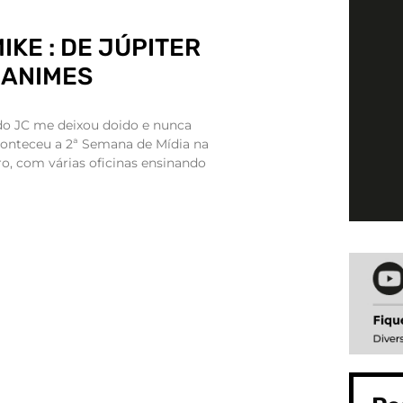
IKE : DE JÚPITER
 ANIMES
 do JC me deixou doido e nunca
conteceu a 2ª Semana de Mídia na
ro, com várias oficinas ensinando