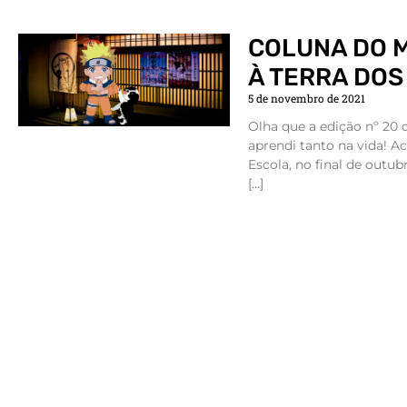
COLUNA DO M
À TERRA DOS
5 de novembro de 2021
Olha que a edição nº 20
aprendi tanto na vida! A
Escola, no final de outub
[…]