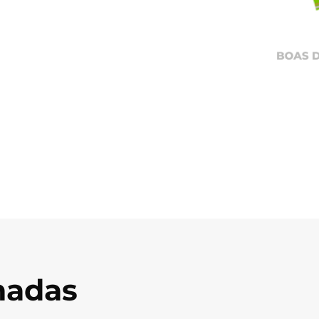
onadas