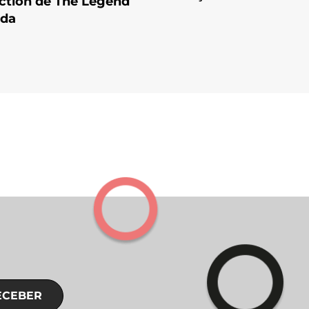
action de The Legend
lda
ECEBER