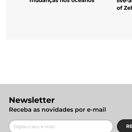
mudanças nos oceanos
live-
of Ze
Newsletter
Receba as novidades por e-mail
R