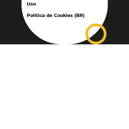
Uso
Política de Cookies (BR)
Assinatura
Disponível nas versões: impresso
mensal, on-line, áudio (Podcast) e
vídeo (YouTube).
ASSINE