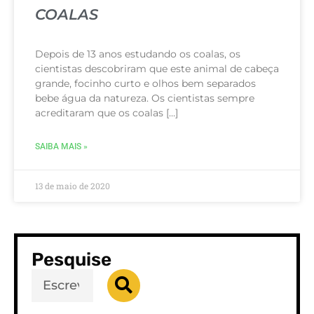
COALAS
Depois de 13 anos estudando os coalas, os
cientistas descobriram que este animal de cabeça
grande, focinho curto e olhos bem separados
bebe água da natureza. Os cientistas sempre
acreditaram que os coalas […]
SAIBA MAIS »
13 de maio de 2020
Pesquise