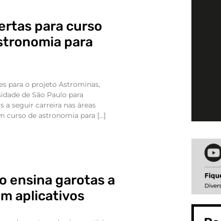
ertas para curso
stronomia para
ões para o projeto Astrominas,
sidade de São Paulo para
 a seguir carreira nas áreas
um curso de astronomia para […]
o ensina garotas a
m aplicativos