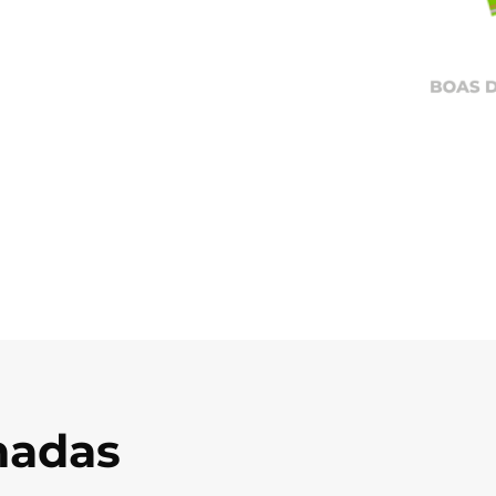
onadas