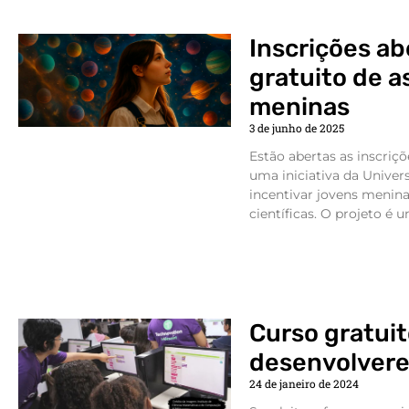
Inscrições ab
gratuito de a
meninas
3 de junho de 2025
Estão abertas as inscriç
uma iniciativa da Univer
incentivar jovens meninas
científicas. O projeto é 
Curso gratuit
desenvolvere
24 de janeiro de 2024