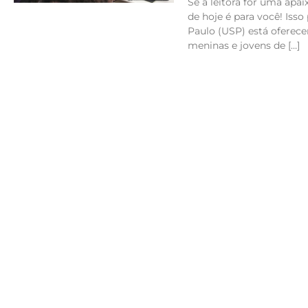
Se a leitora for uma apai
de hoje é para você! Iss
Paulo (USP) está oferec
meninas e jovens de […]