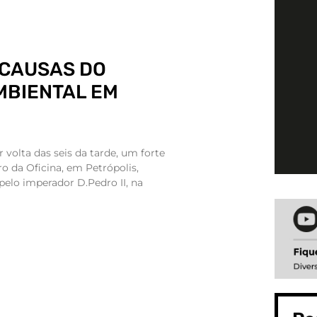
 CAUSAS DO
MBIENTAL EM
r volta das seis da tarde, um forte
o da Oficina, em Petrópolis,
elo imperador D.Pedro II, na