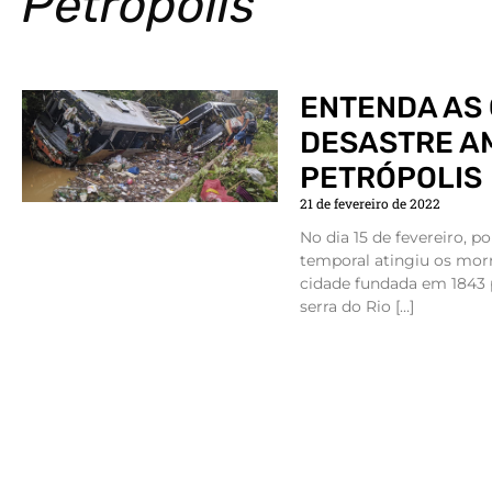
Petrópolis
ENTENDA AS
DESASTRE A
PETRÓPOLIS
21 de fevereiro de 2022
No dia 15 de fevereiro, po
temporal atingiu os morr
cidade fundada em 1843 p
serra do Rio […]