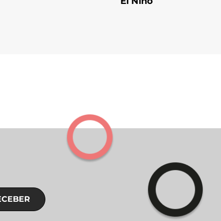
El Niño
ECEBER