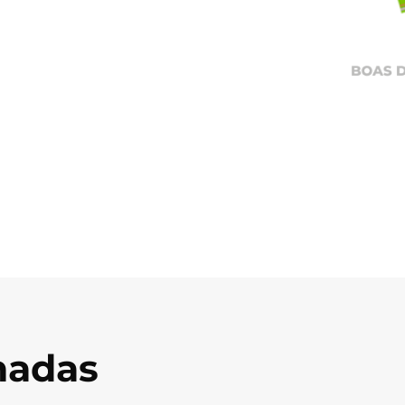
onadas