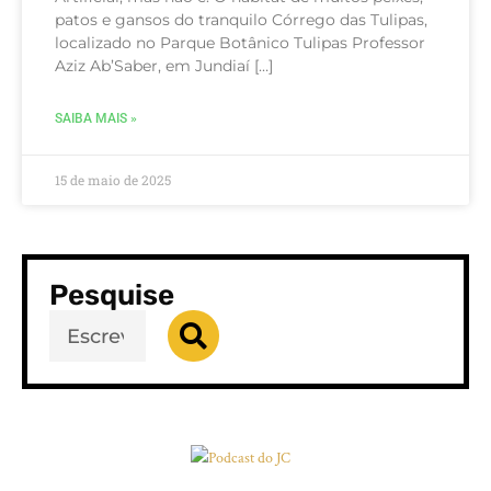
patos e gansos do tranquilo Córrego das Tulipas,
localizado no Parque Botânico Tulipas Professor
Aziz Ab’Saber, em Jundiaí […]
SAIBA MAIS »
15 de maio de 2025
Pesquise