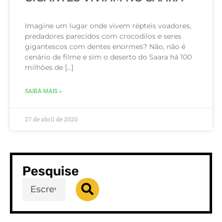
Imagine um lugar onde vivem répteis voadores,
predadores parecidos com crocodilos e seres
gigantescos com dentes enormes? Não, não é
cenário de filme e sim o deserto do Saara há 100
milhões de […]
SAIBA MAIS »
27 de abril de 2020
Pesquise