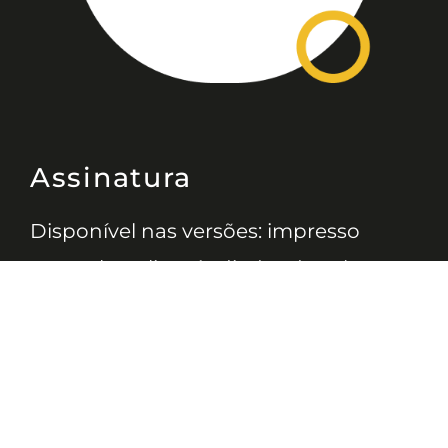
Assinatura
Disponível nas versões: impresso
mensal, on-line, áudio (Podcast) e
vídeo (YouTube).
ASSINE
Nossas Redes