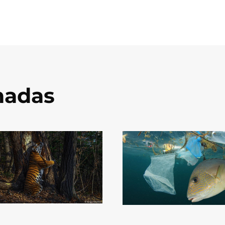
onadas