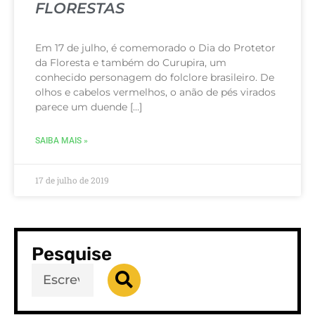
FLORESTAS
Em 17 de julho, é comemorado o Dia do Protetor
da Floresta e também do Curupira, um
conhecido personagem do folclore brasileiro. De
olhos e cabelos vermelhos, o anão de pés virados
parece um duende […]
SAIBA MAIS »
17 de julho de 2019
Pesquise