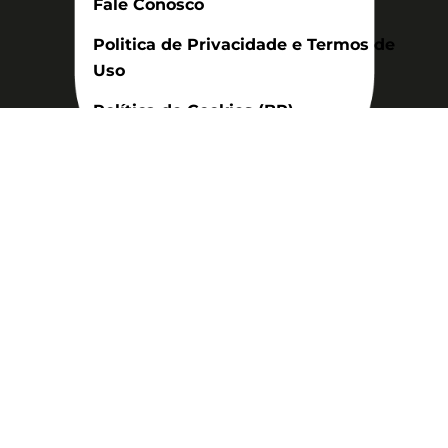
Fale Conosco
Politica de Privacidade e Termos de
Uso
Política de Cookies (BR)
Assinatura
Disponível nas versões: impresso
mensal, on-line, áudio (Podcast) e
vídeo (YouTube).