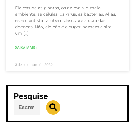
Ele estuda as plantas, os animais, o meio
ambiente, as células, os vírus, as bactérias. Aliás,
este cientista também descobre a cura das
doenças. Não, ele não é o super-homem e sim
um […]
SAIBA MAIS »
3 de setembro de 2020
Pesquise