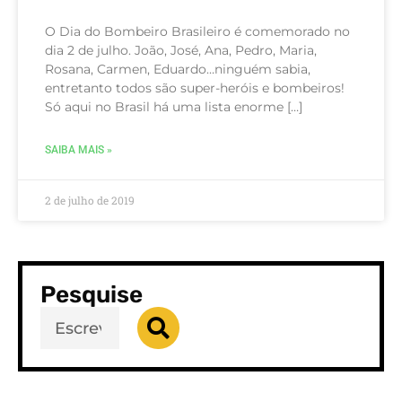
O Dia do Bombeiro Brasileiro é comemorado no
dia 2 de julho. João, José, Ana, Pedro, Maria,
Rosana, Carmen, Eduardo…ninguém sabia,
entretanto todos são super-heróis e bombeiros!
Só aqui no Brasil há uma lista enorme […]
SAIBA MAIS »
2 de julho de 2019
Pesquise