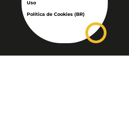
Uso
Política de Cookies (BR)
Assinatura
Disponível nas versões: impresso
mensal, on-line, áudio (Podcast) e
vídeo (YouTube).
ASSINE