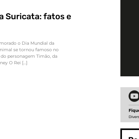
a Suricata: fatos e
emorado o Dia Mundial da
animal se tornou famoso no
a do personagem Timão, da
ney O Rei […]