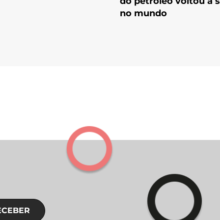
do petróleo voltou a s
no mundo
ECEBER