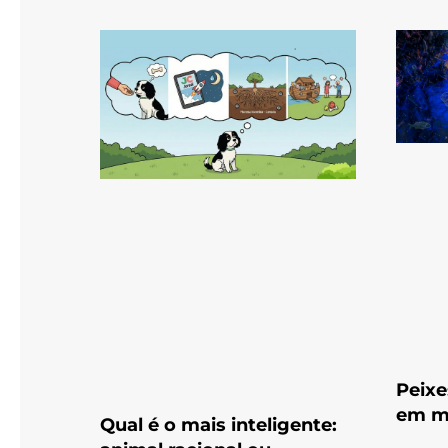
Peixe
em m
Qual é o mais inteligente: