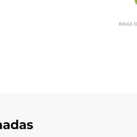
onadas