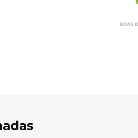
onadas