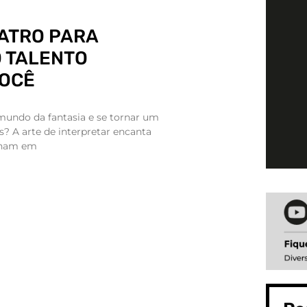
ATRO PARA
O TALENTO
VOCÊ
mundo da fantasia e se tornar um
? A arte de interpretar encanta
nham em