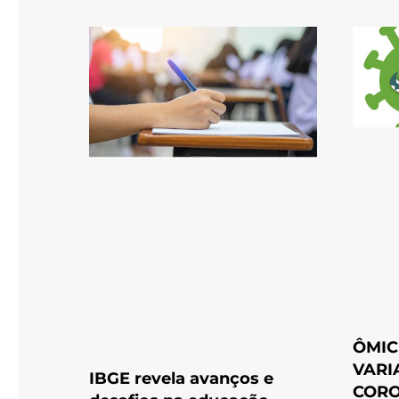
ÔMIC
VARI
IBGE revela avanços e
CORO