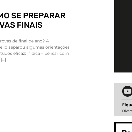
MO SE PREPARAR
VAS FINAIS
rovas de final de ano? A
ello separou algumas orientações
tudos eficaz: 1ª dica – pensar com
[…]