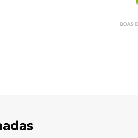
onadas