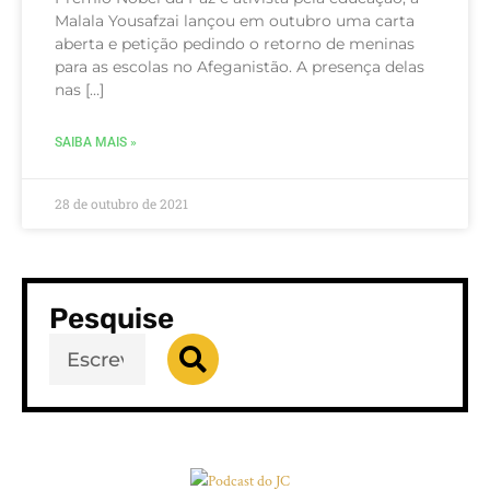
Malala Yousafzai lançou em outubro uma carta
aberta e petição pedindo o retorno de meninas
para as escolas no Afeganistão. A presença delas
nas […]
SAIBA MAIS »
28 de outubro de 2021
Pesquise