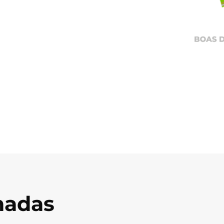
onadas