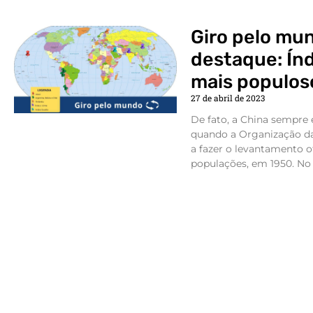
Giro pelo mun
destaque: Índ
mais populo
27 de abril de 2023
De fato, a China sempre 
quando a Organização d
a fazer o levantamento o
populações, em 1950. No 