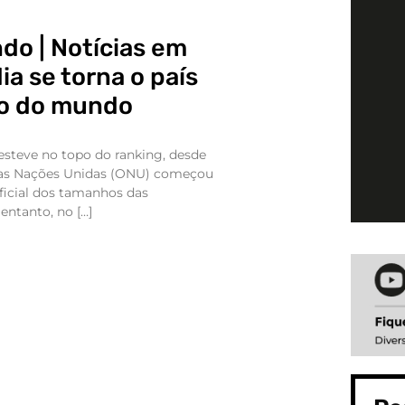
do | Notícias em
ia se torna o país
so do mundo
esteve no topo do ranking, desde
as Nações Unidas (ONU) começou
ficial dos tamanhos das
entanto, no […]