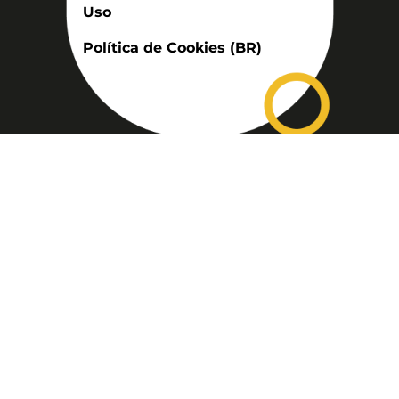
Uso
Política de Cookies (BR)
Assinatura
Disponível nas versões: impresso
mensal, on-line, áudio (Podcast) e
vídeo (YouTube).
ASSINE