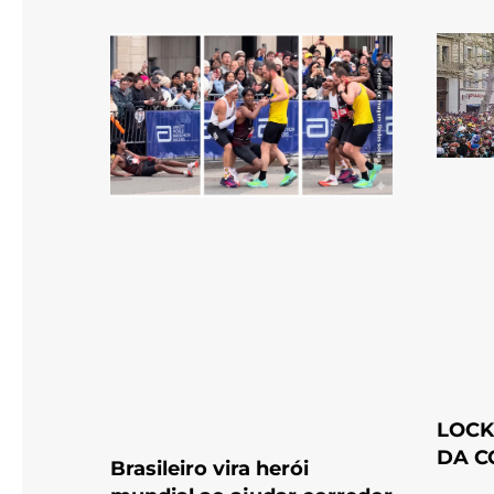
LOCK
DA C
Brasileiro vira herói