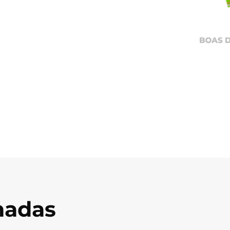
onadas