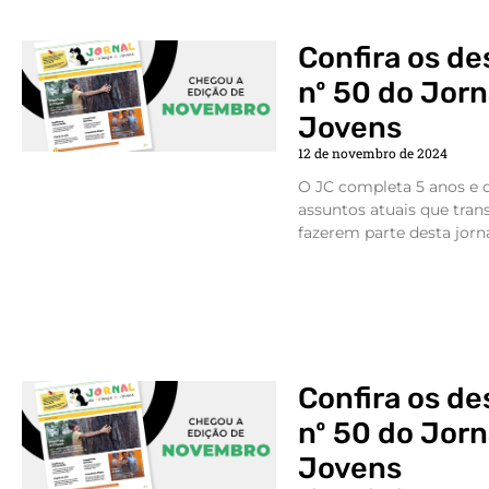
Confira os d
nº 50 do Jorn
Jovens
12 de novembro de 2024
O JC completa 5 anos e 
assuntos atuais que tr
fazerem parte desta jorn
Confira os d
nº 50 do Jorn
Jovens