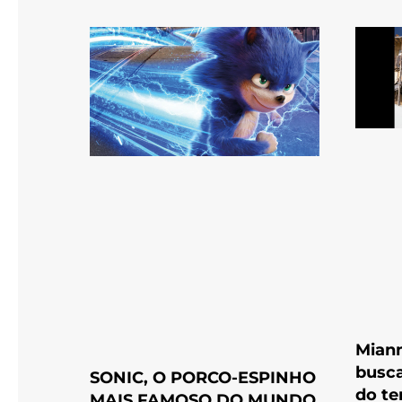
Mianm
busca
SONIC, O PORCO-ESPINHO
do t
MAIS FAMOSO DO MUNDO