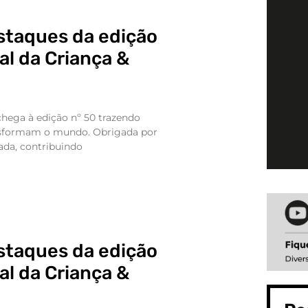
estaques da edição
al da Criança &
chega à edição nº 50 trazendo
ansformam o mundo. Obrigada por
ada, contribuindo
estaques da edição
al da Criança &