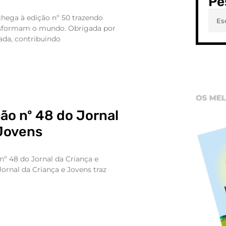
Pe
chega à edição nº 50 trazendo
ansformam o mundo. Obrigada por
ada, contribuindo
ção nº 48 do Jornal
 Jovens
nº 48 do Jornal da Criança e
Jornal da Criança e Jovens traz