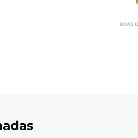
onadas