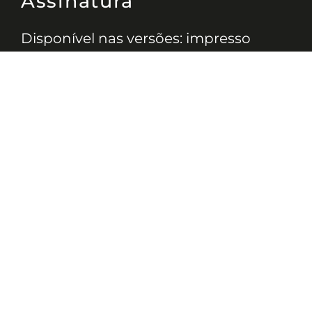
Assinatura
Disponível nas versões: impresso
mensal, on-line, áudio (Podcast) e
vídeo (YouTube).
ASSINE
Nossas Redes
Telefone
(11) 4081-3114