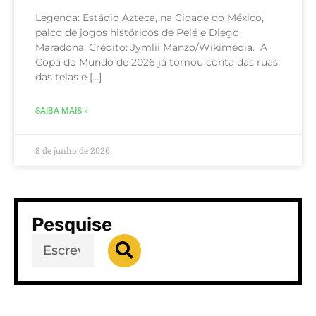
Legenda: Estádio Azteca, na Cidade do México,
palco de jogos históricos de Pelé e Diego
Maradona. Crédito: Jymlii Manzo/Wikimédia. A
Copa do Mundo de 2026 já tomou conta das ruas,
das telas e […]
SAIBA MAIS »
8 de junho de 2026
Pesquise