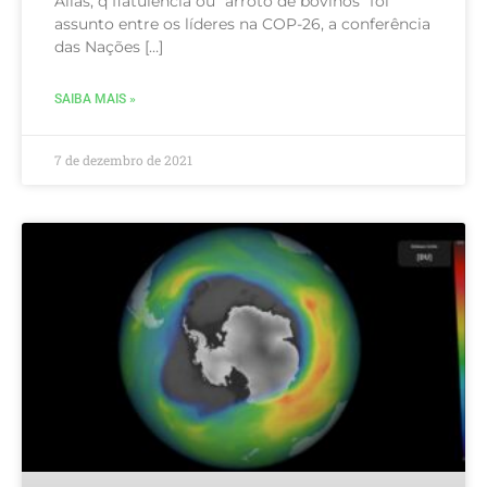
Aliás, q flatulência ou “arroto de bovinos” foi
assunto entre os líderes na COP-26, a conferência
das Nações […]
SAIBA MAIS »
7 de dezembro de 2021