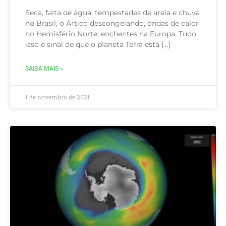
Seca, falta de água, tempestades de areia e chuva
no Brasil, o Ártico descongelando, ondas de calor
no Hemisfério Norte, enchentes na Europa. Tudo
isso é sinal de que o planeta Terra está […]
SAIBA MAIS »
1 de novembro de 2021