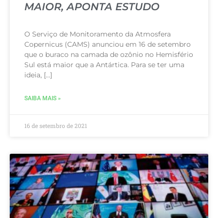
MAIOR, APONTA ESTUDO
O Serviço de Monitoramento da Atmosfera
Copernicus (CAMS) anunciou em 16 de setembro
que o buraco na camada de ozônio no Hemisfério
Sul está maior que a Antártica. Para se ter uma
ideia, […]
SAIBA MAIS »
16 de setembro de 2021