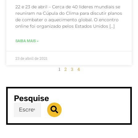
22 e 23 de abril – Cerca de 40 líderes mundiais se
reuniram na Cúpula do Clima para discutir planos
de combater o aquecimento global. O encontro
online foi organizado pelos Estados Unidos […]
SAIBA MAIS »
23 de abril de 2021
1
2
3
4
Pesquise