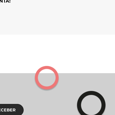
NTA!
ECEBER