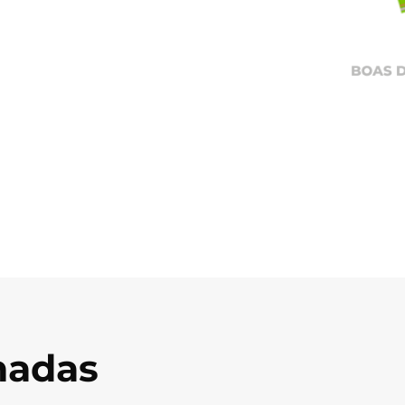
onadas