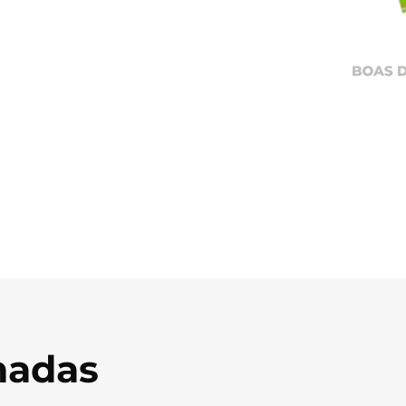
onadas