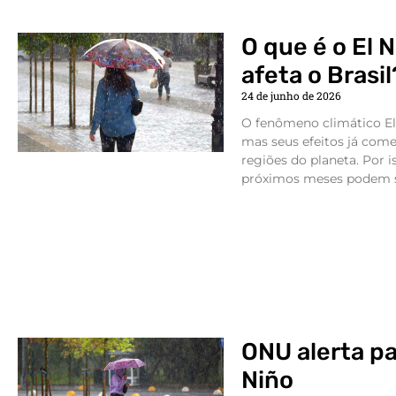
O que é o El 
afeta o Brasil
24 de junho de 2026
O fenômeno climático El
mas seus efeitos já com
regiões do planeta. Por i
próximos meses podem s
ONU alerta pa
Niño