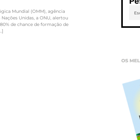
Pe
ógica Mundial (OMM), agência
 Nações Unidas, a ONU, alertou
á 80% de chance de formação de
…]