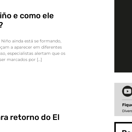
Niño e como ele
?
 Niño ainda está se formando,
eçam a aparecer em diferentes
sso, especialistas alertam que os
er marcados por […]
ra retorno do El