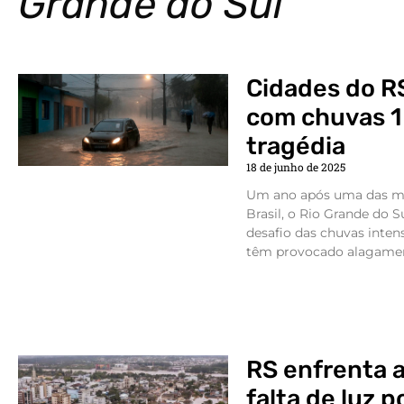
Grande do Sul
Cidades do RS
com chuvas 1
tragédia
18 de junho de 2025
Um ano após uma das mai
Brasil, o Rio Grande do 
desafio das chuvas inten
têm provocado alagamen
RS enfrenta 
falta de luz 