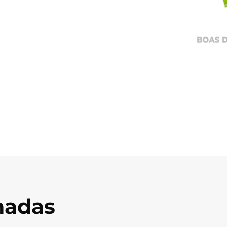
onadas