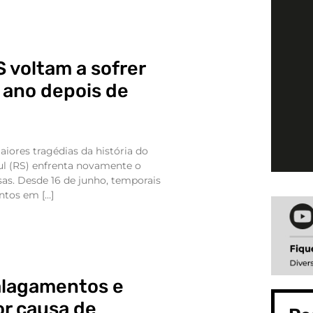
 voltam a sofrer
 ano depois de
ores tragédias da história do
Sul (RS) enfrenta novamente o
sas. Desde 16 de junho, temporais
tos em […]
alagamentos e
por causa de