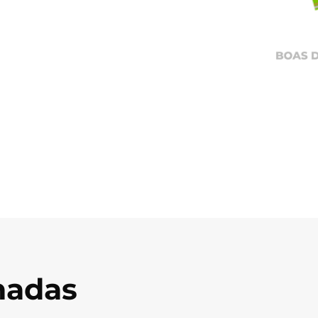
onadas