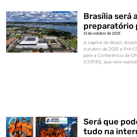
Brasília será
preparatório
13 de outubro de 2025
A capital do Brasil, Brasíl
outubro de 2025 a Pré-C
para a Conferência da O
(COP30), que será realiza
Será que pod
tudo na inte