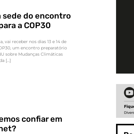
 a sede do encontro
 para a COP30
ia, vai receber nos dias 13 e 14 de
OP30, um encontro preparatório
NU sobre Mudanças Climáticas
da […]
emos confiar em
rnet?