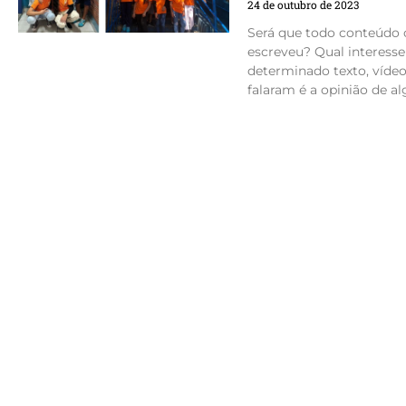
24 de outubro de 2023
Será que todo conteúdo o
escreveu? Qual interess
determinado texto, víde
falaram é a opinião de a