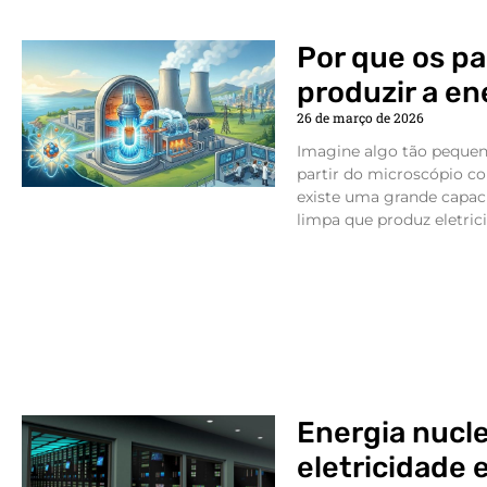
Por que os p
produzir a en
26 de março de 2026
Imagine algo tão pequen
partir do microscópio c
existe uma grande capac
limpa que produz eletrici
Energia nucl
eletricidade 