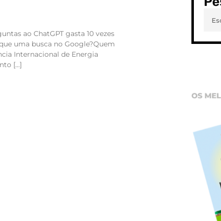
Pe
guntas ao ChatGPT gasta 10 vezes
do que uma busca no Google?Quem
ncia Internacional de Energia
nto […]