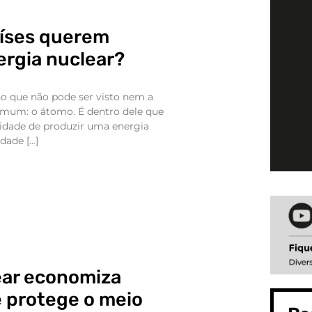
aíses querem
ergia nuclear?
o que não pode ser visto nem a
omum: o átomo. É dentro dele que
idade de produzir uma energia
dade […]
ear economiza
e protege o meio