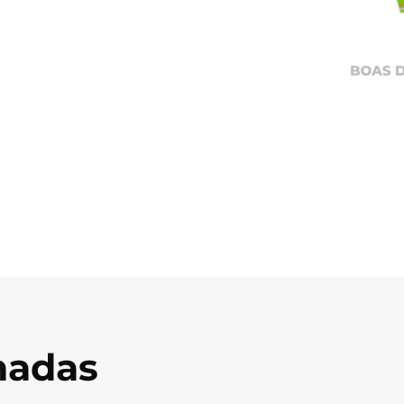
onadas