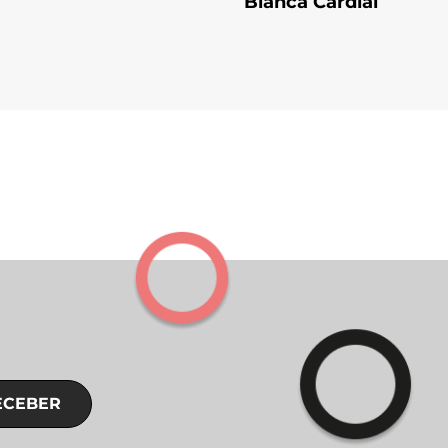
Bianca Cardial
ECEBER